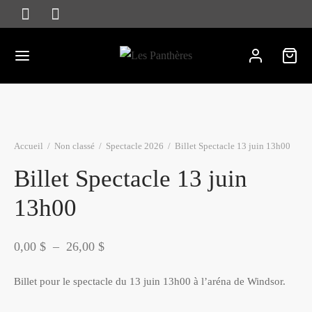
Accueil
/
Non classé
/
Spectacle 2026
/
Billet Spectacle 13 juin 13h00
Billet Spectacle 13 juin
13h00
Plage
0,00
$
–
26,00
$
de
Billet pour le spectacle du 13 juin 13h00 à l’aréna de Windsor.
prix :
0,00 $