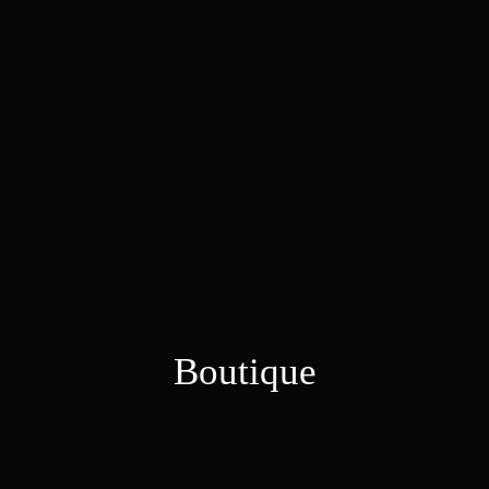
Boutique