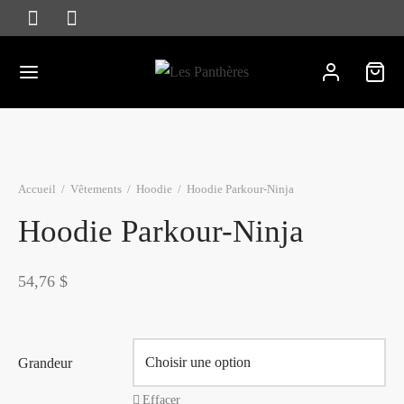
Accueil
/
Vêtements
/
Hoodie
/
Hoodie Parkour-Ninja
Hoodie Parkour-Ninja
54,76
$
Grandeur
Effacer