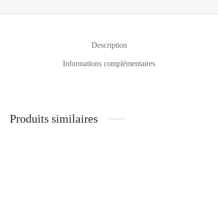
Description
Informations complémentaires
Produits similaires
Compétitif Mya
Compétitif Laurie C.
1282,40
$
À partir de :
380,96
$