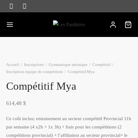
Accueil
/
Inscriptions
/
Gymnastique artistique
/
Compétitif
/
Inscription équipe de compétition
/
Compétitif Mya
Compétitif Mya
614,48
$
Ce coût inclus; entrainement au secteur compétitif Provincial 11h
par semaine (4 x2h + 1x 3h) + frais pour les compétitions (2
compétitions provincial) + l’affiliation au secteur provincial+ le