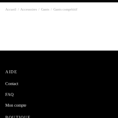
Accueil
/
Accessoires
/
Gants
/
Gants compétitif
Gants compétitifs
62,62
$
AIDE
Contact
FAQ
Mon compte
BOUTIQUE